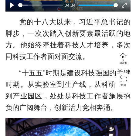
l
04:34
P
E
a
党的十八大以来，习近平总书记的
l
n
y
脚步，一次次踏入创新要素最活跃的地
a
t
方。他始终牵挂着科技人才培养，多次
y
e

同科技工作者面对面交流。
r
回首页
f
“十五五”时期是建设科技强国的关键

u
时期。从实验室到生产线，从科研院所
返 回
l
到产业园区，处处是科技工作者施展抱
l
负的广阔舞台，创新活力竞相奔涌。
s
c