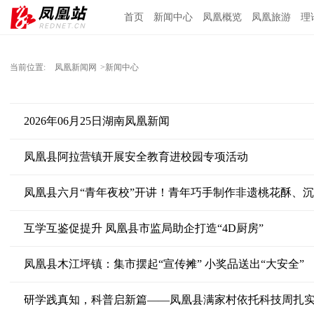
首页
新闻中心
凤凰概览
凤凰旅游
理
当前位置:
凤凰新闻网
>新闻中心
2026年06月25日湖南凤凰新闻
凤凰县阿拉营镇开展安全教育进校园专项活动
凤凰县六月“青年夜校”开讲！青年巧手制作非遗桃花酥、
互学互鉴促提升 凤凰县市监局助企打造“4D厨房”
凤凰县木江坪镇：集市摆起“宣传摊” 小奖品送出“大安全”
研学践真知，科普启新篇——凤凰县满家村依托科技周扎