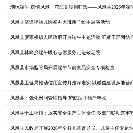
潮玩端午·粽情凤凰，沱江竞渡启狂欢——凤凰县2026年
凤凰县箭道坪幼儿园举办大班亲子绘本展演活动
凤凰县廖家桥镇人民政府开展端午主题活动 汇聚干群团结
凤凰县林峰乡端午暖心志愿服务走进敬老院
凤凰县市场监管局开展端午节前食品安全专项检查
凤凰县卫健局推动信用宣传月走深走实 以诚信建设赋能营
凤凰县：强化田间管理指导 护航烟叶稳产丰收
凤凰县千工坪镇：压实安全生产主体责任 多部门联动筑牢
凤凰县民政局开展2026年全县儿童督导员、儿童主任专题