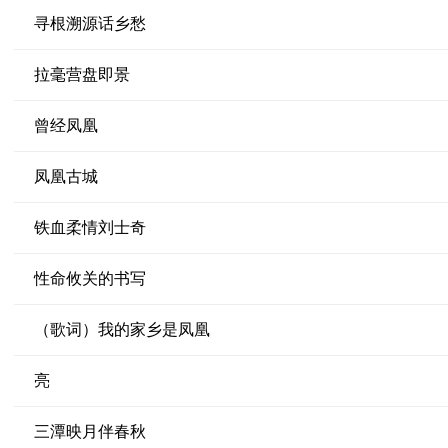
寻根溯源话乡愁
拉毫营盘即景
曾经凤凰
凤凰古城
铁血柔情刘士奇
性命攸关的书写
（歌词）我的家乡是凤凰
亮
三潭映月伴春秋