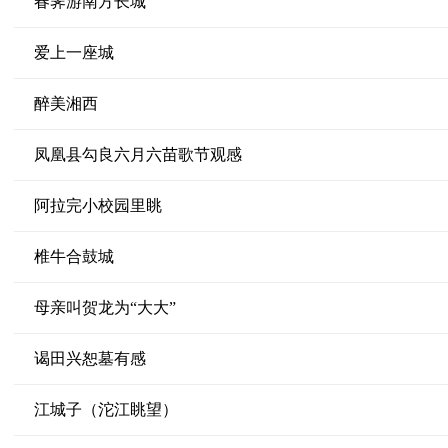
春霁游南方长城
爱上一座城
醉美湘西
凤凰县勾良六月六苗歌节观感
阿拉完小校园里眺
椎牛合鼓城
母亲叫贺龙为“大大”
谒田兴恕墓有感
江城子（沱江眺望）