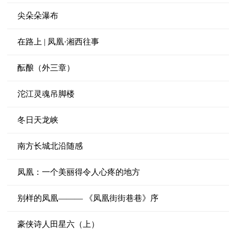
尖朵朵瀑布
在路上 | 凤凰·湘西往事
酝酿（外三章）
沱江灵魂吊脚楼
冬日天龙峡
南方长城北沿随感
凤凰：一个美丽得令人心疼的地方
别样的凤凰——— 《凤凰街街巷巷》序
豪侠诗人田星六（上）