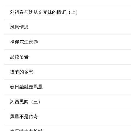
刘祖春与沈从文兄妹的情谊（上）
凤凰情思
携伴沱江夜游
品读吊岩
拔节的乡愁
春日融融走凤凰
湘西见闻（三）
凤凰不是传奇