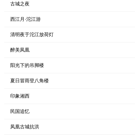
古城之夜
西江月·沱江游
清明夜于沱江放荷灯
醉美凤凰
阳光下的吊脚楼
夏日冒雨登八角楼
印象湘西
民国追忆
凤凰古城抗洪