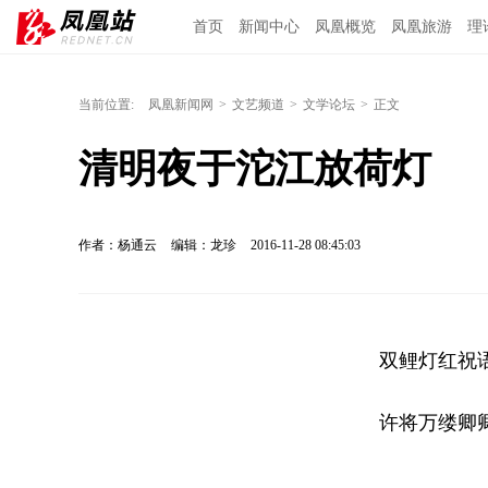
首页
新闻中心
凤凰概览
凤凰旅游
理
当前位置:
凤凰新闻网
>
文艺频道
>
文学论坛
>
正文
清明夜于沱江放荷灯
作者：杨通云
编辑：龙珍
2016-11-28 08:45:03
双鲤灯红祝
许将万缕卿