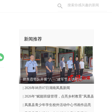
新闻推荐
易美霞带队开展“八一”建军节走访慰问
| 2026年08月07日湖南凤凰新闻
| 2026年“赋能班级管理，点亮乡村教育”凤凰县
中小学骨干班主任国培计划开班仪式顺利举行
| 凤凰县青少年学生校外活动中心书画作品亮