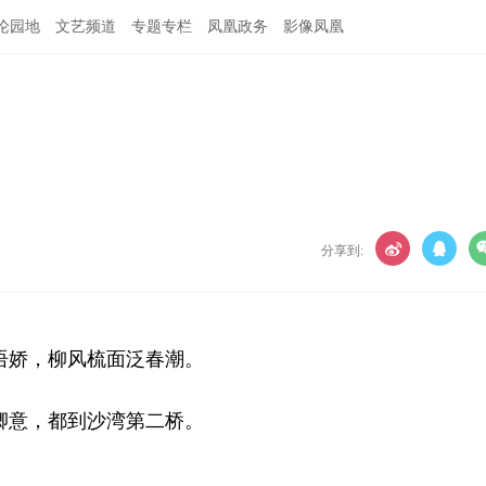
论园地
文艺频道
专题专栏
凤凰政务
影像凤凰
分享到:
语娇，柳风梳面泛春潮。
卿意，都到沙湾第二桥。