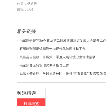
作者：杨通云
编辑：龙珍
相关链接
毛家调研督导5A创建及第二届湘西州旅游发展大会筹备工
石绍峰到新场镇指导州域现代化治理迎检工作
凤凰县吉信镇：开展第一季度人居环境卫生评比活动
毛家到县应急管理局调研指导工作
凤凰县箭道坪小学凤凰路校区：推行“五育并举” 凝练劳动
频道精选
凤凰概览