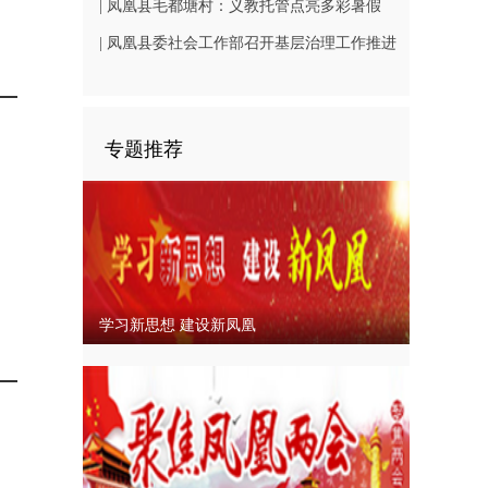
（B1402-3）
相凤凰古城从文广场
| 凤凰县毛都塘村：义教托管点亮多彩暑假
| 凤凰县委社会工作部召开基层治理工作推进
会
专题推荐
学习新思想 建设新凤凰