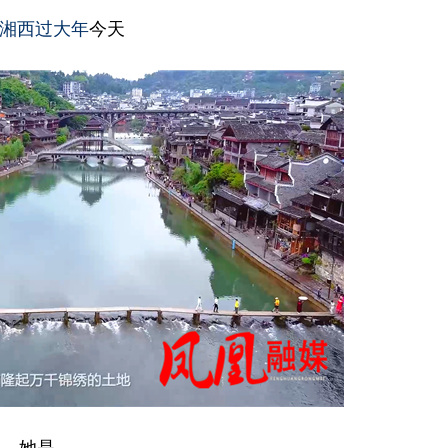
湘西过大年
今天
她是...