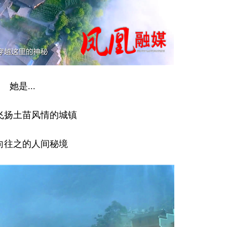
她是...
飞扬土苗风情的城镇
向往之的人间秘境