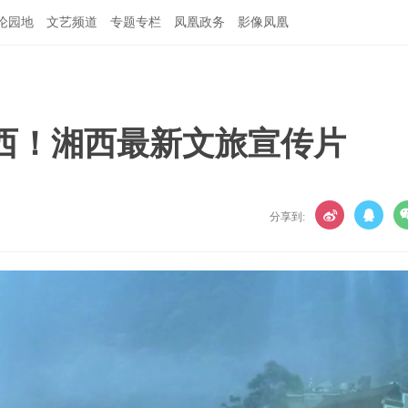
论园地
文艺频道
专题专栏
凤凰政务
影像凤凰
西！湘西最新文旅宣传片
分享到: