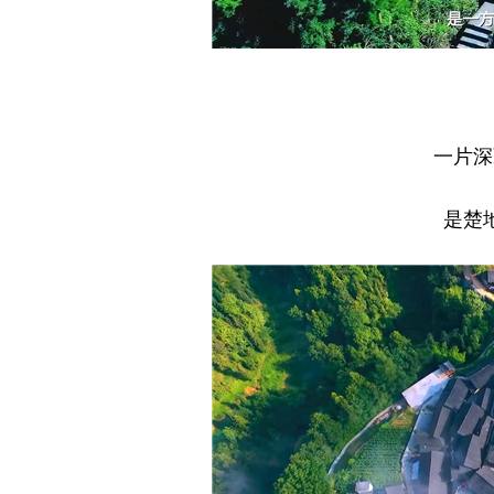
一片深
是楚