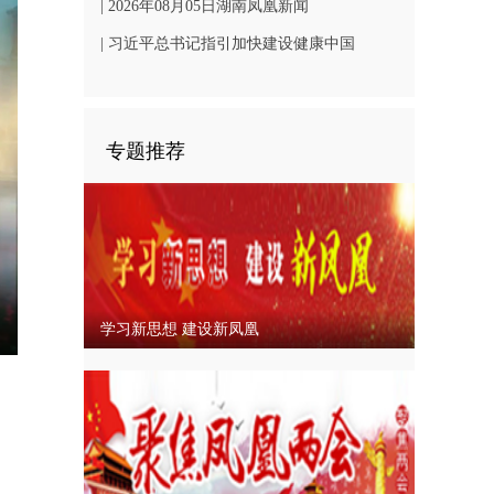
凤凰文旅发展
| 2026年08月05日湖南凤凰新闻
| 习近平总书记指引加快建设健康中国
专题推荐
学习新思想 建设新凤凰
nter
ullscreen