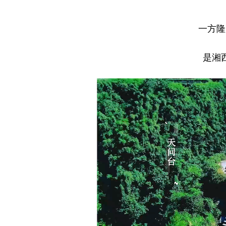
一方隆
是湘