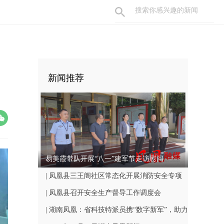
新闻推荐
易美霞带队开展“八一”建军节走访慰问
| 凤凰县三王阁社区常态化开展消防安全专项
巡查工作
| 凤凰县召开安全生产督导工作调度会
| 湖南凤凰：省科技特派员携“数字新军”，助力