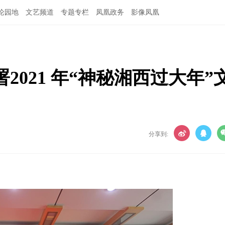
论园地
文艺频道
专题专栏
凤凰政务
影像凤凰
021 年“神秘湘西过大年”
分享到: