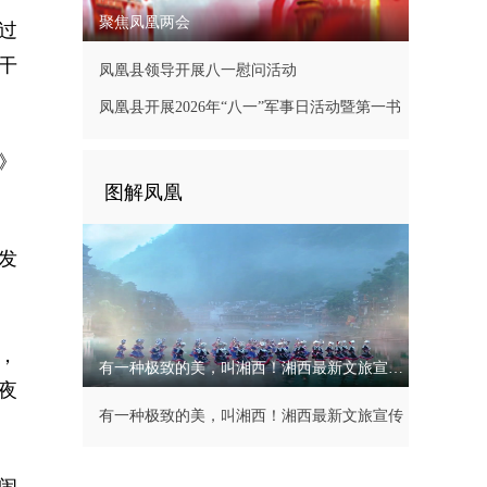
聚焦凤凰两会
西过
干
凤凰县领导开展八一慰问活动
凤凰县开展2026年“八一”军事日活动暨第一书
记现场办公会
》
图解凤凰
发
，
有一种极致的美，叫湘西！湘西最新文旅宣传片
夜
有一种极致的美，叫湘西！湘西最新文旅宣传
片