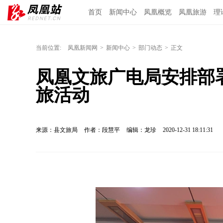
首页
新闻中心
凤凰概览
凤凰旅游
理
当前位置:
凤凰新闻网
>
新闻中心
>
部门动态
>
正文
凤凰文旅广电局安排部署2
旅活动
来源：县文旅局
作者：段慧平
编辑：龙珍
2020-12-31 18:11:31