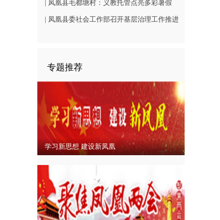
（B1402-3）
相凤凰古城从文广场
| 凤凰县毛都塘村：义教托管点亮多彩暑假
| 凤凰县委社会工作部召开基层治理工作推进
会
专题推荐
学习新思想 建设新凤凰