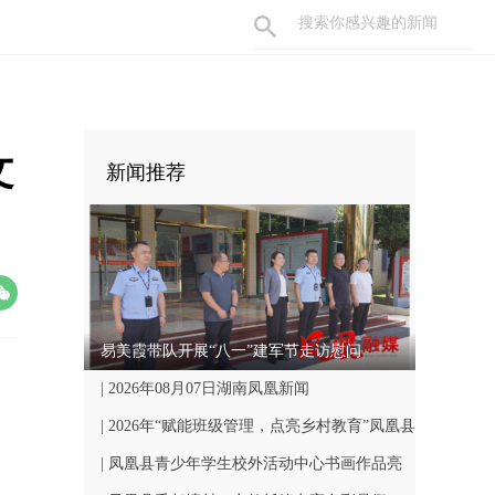
文
新闻推荐
易美霞带队开展“八一”建军节走访慰问
| 2026年08月07日湖南凤凰新闻
| 2026年“赋能班级管理，点亮乡村教育”凤凰县
中小学骨干班主任国培计划开班仪式顺利举行
| 凤凰县青少年学生校外活动中心书画作品亮