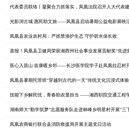
代表委员联络丨凝聚合力抓落实，凤凰法院召开人大代表
光影润古城 惠民助文旅——凤凰县启动暑期公益电影展映
凤凰县农业农村局：严抓禁渔护生态 守护碧水保长效
喜报！凤凰县卫健局荣获湘西州社会事业发展贡献奖“先进
医心入苗山 齿康暖乡邻——长沙医学院学子赴凤凰拉忍村
凤凰县暑期托管班“穿越到古代的一天”传统文化沉浸式体
技能下乡解民忧，青春助农显担当 ——湘西职院交通工程学
湖南师大“勤学筑梦”志愿服务队走进林峰乡明星村开展“三
凤凰农商银行联合县消防救援局开展主题党日活动