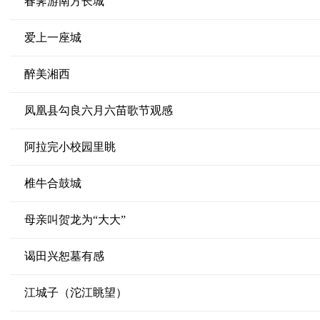
春霁游南方长城
爱上一座城
醉美湘西
凤凰县勾良六月六苗歌节观感
阿拉完小校园里眺
椎牛合鼓城
母亲叫贺龙为“大大”
谒田兴恕墓有感
江城子（沱江眺望）