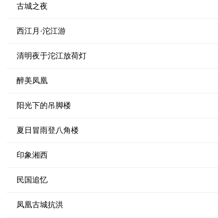
古城之夜
西江月·沱江游
清明夜于沱江放荷灯
醉美凤凰
阳光下的吊脚楼
夏日冒雨登八角楼
印象湘西
民国追忆
凤凰古城抗洪