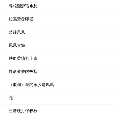
寻根溯源话乡愁
拉毫营盘即景
曾经凤凰
凤凰古城
铁血柔情刘士奇
性命攸关的书写
（歌词）我的家乡是凤凰
亮
三潭映月伴春秋