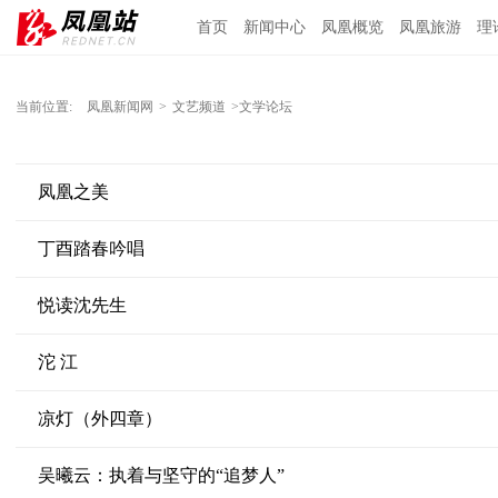
首页
新闻中心
凤凰概览
凤凰旅游
理
当前位置:
凤凰新闻网
>
文艺频道
>文学论坛
凤凰之美
丁酉踏春吟唱
悦读沈先生
沱 江
凉灯（外四章）
吴曦云：执着与坚守的“追梦人”