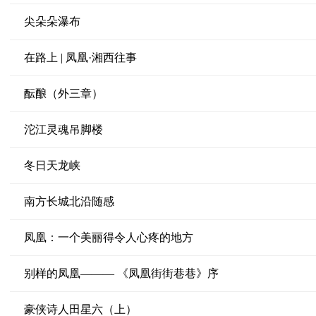
尖朵朵瀑布
在路上 | 凤凰·湘西往事
酝酿（外三章）
沱江灵魂吊脚楼
冬日天龙峡
南方长城北沿随感
凤凰：一个美丽得令人心疼的地方
别样的凤凰——— 《凤凰街街巷巷》序
豪侠诗人田星六（上）