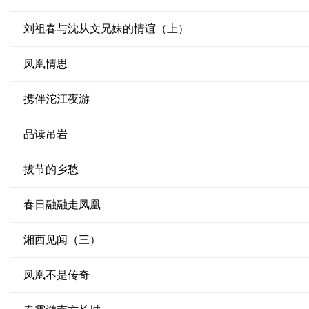
刘祖春与沈从文兄妹的情谊（上）
凤凰情思
携伴沱江夜游
品读吊岩
拔节的乡愁
春日融融走凤凰
湘西见闻（三）
凤凰不是传奇