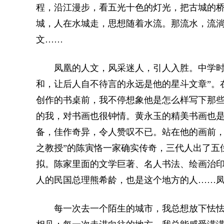
程，沿江漫步，看五光十色的灯光，把古城的
城，人在水城走，思想随着水流。那流水，流
文……
凤凰的人文，风采迷人，引人入胜。中学时代
和，让后人自不待言的永远是他的星斗文章”。
创作的书桌前，我不停想象他是怎么样写下那
的我，对书画也很钟情。黄永玉的精美书画也
备，佳作奇异，令人赞叹不已。站在他的画前，
之教授”的陈寅恪一家确实传奇，三代人出了五
拟。陈家里面的文学巨著、名人书法、绘画治
人的民国总理熊希龄，也是这个地方的人……
每一次去一个陌生的城市，我总想放下怯怯