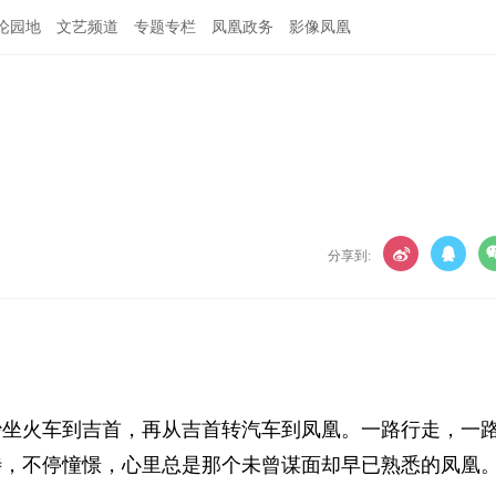
论园地
文艺频道
专题专栏
凤凰政务
影像凤凰
分享到:
坐火车到吉首，再从吉首转汽车到凤凰。一路行走，一
待，不停憧憬，心里总是那个未曾谋面却早已熟悉的凤凰