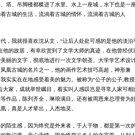
桥、塔、吊脚楼都糅进了水里。水上一座城，水下也是一
淌着古城的生活，流淌着古城的情怀，流淌着古城的人
，我就很喜欢沈从文，“让后人处处可感的是他的淡泊
在他的故居，有幸欣赏到了文学大师的真迹，在他曾经伏
些美丽的文字，彻底地进行一次文学朝圣。大学学艺术设
是凤凰古城的名片之一，他的画作艺术技巧高超，神形兼
我实实在在地感受着美的魅力。被称为“公子的公子,教授
位大家，成就举世瞩目，着实叫人感叹岂是寻常人家可相
印等作品，陈列齐全，琳琅满目。还有被周恩来总理誉为
凤凰，真是人才辈出，人杰地灵。
的陌生感，因为终究是外来者，于人于物，都是第一次