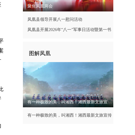
座
聚焦凤凰两会
凤凰县领导开展八一慰问活动
凤凰县开展2026年“八一”军事日活动暨第一书
记现场办公会
平
案
图解凤凰
计
比
好
有一种极致的美，叫湘西！湘西最新文旅宣传片
有一种极致的美，叫湘西！湘西最新文旅宣传
的
片