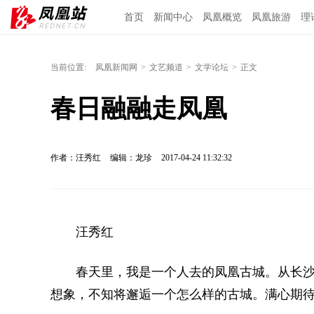
首页
新闻中心
凤凰概览
凤凰旅游
理
当前位置:
凤凰新闻网
>
文艺频道
>
文学论坛
>
正文
春日融融走凤凰
作者：汪秀红
编辑：龙珍
2017-04-24 11:32:32
汪秀红
春天里，我是一个人去的凤凰古城。从长沙
想象，不知将邂逅一个怎么样的古城。满心期