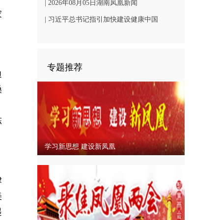
凤凰文旅发展
| 2026年08月05日湖南凤凰新闻
家
| 习近平总书记指引加快建设健康中国
专题推荐
边
嗓
，
陈
学习新思想 建设新凤凰
律
美
起