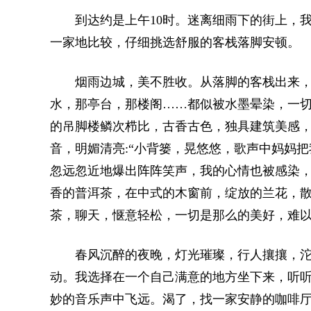
到达约是上午10时。迷离细雨下的街上，我
一家地比较，仔细挑选舒服的客栈落脚安顿。
烟雨边城，美不胜收。从落脚的客栈出来，
水，那亭台，那楼阁……都似被水墨晕染，一
的吊脚楼鳞次栉比，古香古色，独具建筑美感
音，明媚清亮:“小背篓，晃悠悠，歌声中妈妈
忽远忽近地爆出阵阵笑声，我的心情也被感染
香的普洱茶，在中式的木窗前，绽放的兰花，
茶，聊天，惬意轻松，一切是那么的美好，难
春风沉醉的夜晚，灯光璀璨，行人攘攘，沱
动。我选择在一个自己满意的地方坐下来，听
妙的音乐声中飞远。渴了，找一家安静的咖啡