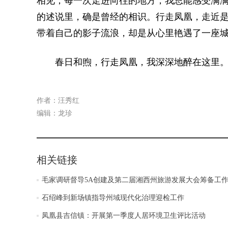
相见；每一次走进向往的地方，我总能感受满
的述说里，确是曾经的相识。行走凤凰，走近
带着自己的影子流浪，却是从心里艳遇了一座
春日和煦，行走凤凰，我深深地醉在这里
作者：汪秀红
编辑：龙珍
相关链接
毛家调研督导5A创建及第二届湘西州旅游发展大会筹备工
石绍峰到新场镇指导州域现代化治理迎检工作
凤凰县吉信镇：开展第一季度人居环境卫生评比活动