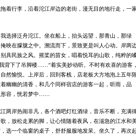
拖着行李，沿着沱江岸边的老街，漫无目的地行走，一
我选择泛舟沱江。坐在船上，抬头远望，那青山，那绿
切掩映在朦胧之中。溯流而下，景致更是叫人心动。岸两
，别具民族之风。摇桨的苗女，唱着悦耳的山歌，纯粹的
把我背下了吊脚楼……”着实美妙动听。不时有欢喜的游客
，自然愉悦。上岸后，回到客栈，店老板大方地泡上五年
散着幽幽的清香，和几个同样宿店的游客一起，听雨，品
以形容，恍若梦中……
江两岸热闹非凡，各个酒吧灯红酒绿，音乐不断，充满
听歌，放松走累的脚，让心情随着夜风，在湍急的江水和
厅，选一个临窗的桌子，舒舒服服地发呆。坐久了，再次