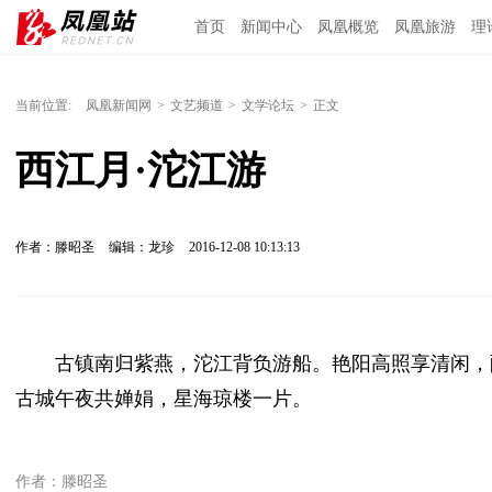
首页
新闻中心
凤凰概览
凤凰旅游
理
当前位置:
凤凰新闻网
>
文艺频道
>
文学论坛
>
正文
西江月·沱江游
作者：滕昭圣
编辑：龙珍
2016-12-08 10:13:13
古镇南归紫燕，沱江背负游船。艳阳高照享清闲，酣
古城午夜共婵娟，星海琼楼一片。
作者：滕昭圣