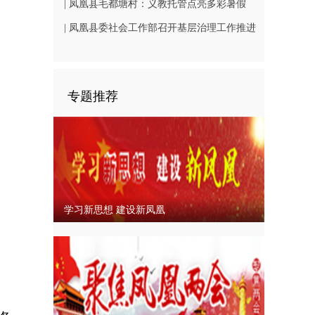
（B1402-3）
相凤凰古城从文广场
| 凤凰县毛都塘村：义教托管点亮多彩暑假
| 凤凰县委社会工作部召开基层治理工作推进
会
专题推荐
学习新思想 建设新凤凰