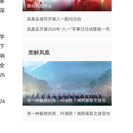
各
聚焦凤凰两会
深
凤凰县领导开展八一慰问活动
凤凰县开展2026年“八一”军事日活动暨第一书
学
记现场办公会
下
图解凤凰
响
全
6
4
有一种极致的美，叫湘西！湘西最新文旅宣传片
有一种极致的美，叫湘西！湘西最新文旅宣传
片