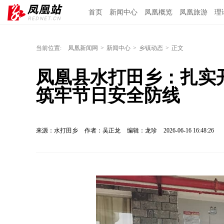
首页
新闻中心
凤凰概览
凤凰旅游
理
当前位置:
凤凰新闻网
>
新闻中心
>
乡镇动态
>
正文
凤凰县水打田乡：扎实
筑牢节日安全防线
来源：水打田乡
作者：吴正龙
编辑：龙珍
2026-06-16 16:48:26