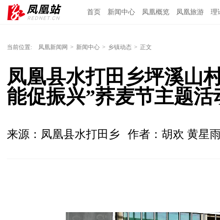
首页
新闻中心
凤凰概览
凤凰旅游
理
当前位置:
凤凰新闻网
>
新闻中心
>
乡镇动态
>
正文
凤凰县水打田乡坪溪山村
能促振兴”荞麦节主题活
来源：凤凰县水打田乡
作者：胡欢 黄星