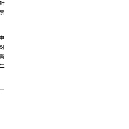
针
禁
申
对
新
生
干