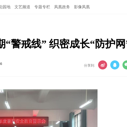
论园地
文艺频道
专题专栏
凤凰政务
影像凤凰
“警戒线” 织密成长“防护网
46
分享到: