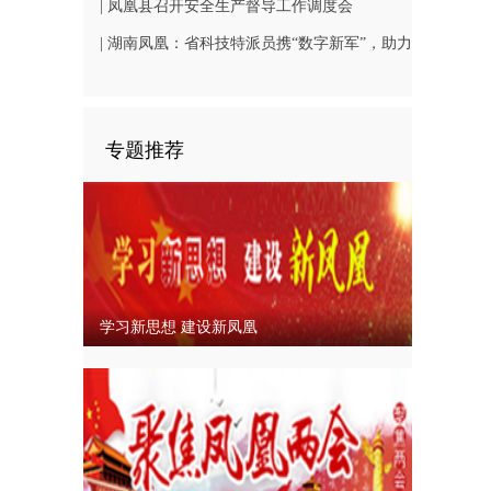
巡查工作
| 凤凰县召开安全生产督导工作调度会
| 湖南凤凰：省科技特派员携“数字新军”，助力
凤凰文旅发展
专题推荐
学习新思想 建设新凤凰