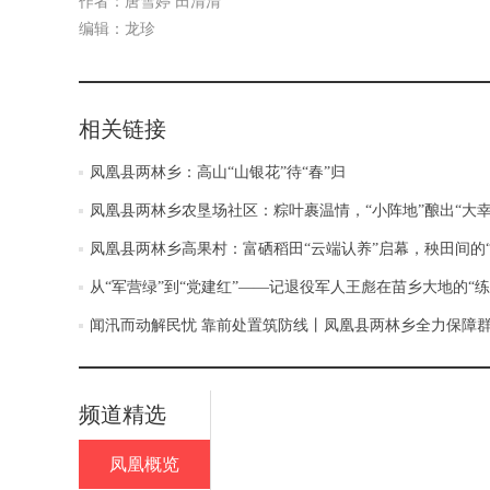
作者：唐雪婷 田清清
编辑：龙珍
相关链接
凤凰县两林乡：高山“山银花”待“春”归
凤凰县两林乡农垦场社区：粽叶裹温情，“小阵地”酿出“大幸
凤凰县两林乡高果村：富硒稻田“云端认养”启幕，秧田间的
从“军营绿”到“党建红”——记退役军人王彪在苗乡大地的“练
闻汛而动解民忧 靠前处置筑防线丨凤凰县两林乡全力保障
频道精选
凤凰概览