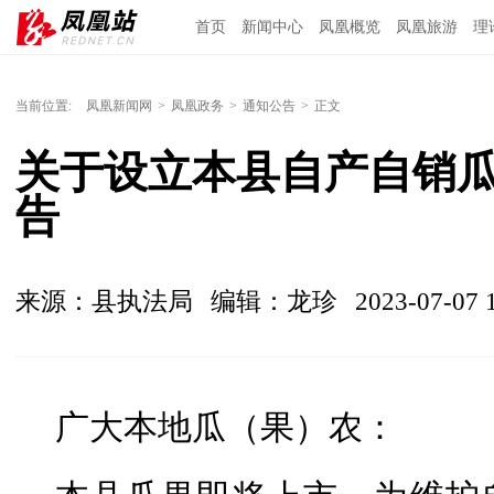
首页
新闻中心
凤凰概览
凤凰旅游
理
当前位置:
凤凰新闻网
>
凤凰政务
>
通知公告
>
正文
关于设立本县自产自销
告
来源：县执法局
编辑：龙珍
2023-07-07 
广大本地瓜（果）农：