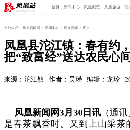
首页
新闻中心
凤凰概览
凤凰旅游
理
当前位置:
凤凰新闻网
>
新闻中心
>
凤凰要闻
>
正文
凤凰县沱江镇：春有约
把“致富经”送达农民心
来源：沱江镇
作者：吴瑾
编辑：龙珍
2
凤凰新闻网3月30日讯
（通讯
是春茶飘香时。又到上山采茶