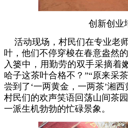
创新创业
活动现场，村民们在专业老师
叶，他们不停穿梭在春意盎然
入篓中，用勤劳的双手采摘着
哈子这茶叶合格不？”“原来采茶
尝到了‘一两黄金，一两茶’湘西
村民们的欢声笑语回荡山间茶
一派生机勃勃的忙碌景象。