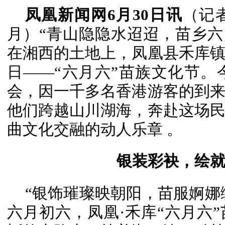
凤凰新闻网6月30日讯
（记
月）“青山隐隐水迢迢，苗乡六
在湘西的土地上，凤凰县禾库
日——“六月六”苗族文化节
会，因一千多名香港游客的到
他们跨越山川湖海，奔赴这场
曲文化交融的动人乐章 。
银装彩袂，绘
“银饰璀璨映朝阳，苗服婀娜绽
六月初六，凤凰·禾库“六月六