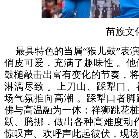
苗族文
最具特色的当属“猴儿鼓”表
俏皮可爱，充满了趣味性 。
鼓槌敲击出富有变化的节奏，
淋漓尽致 。上刀山、踩犁口
场气氛推向高潮 。踩犁口者
佛与高温融为一体；祥狮跳花
跃、腾挪，做出各种高难度动
惊叹声、欢呼声此起彼伏，现场