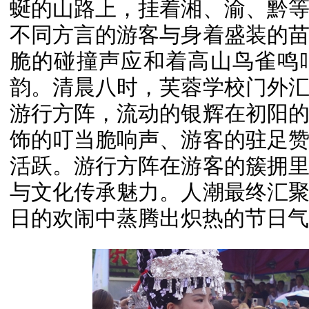
蜒的山路上，挂着湘、渝、黔
不同方言的游客与身着盛装的
脆的碰撞声应和着高山鸟雀鸣
韵。清晨八时，芙蓉学校门外
游行方阵，流动的银辉在初阳
饰的叮当脆响声、游客的驻足
活跃。游行方阵在游客的簇拥
与文化传承魅力。人潮最终汇
日的欢闹中蒸腾出炽热的节日气