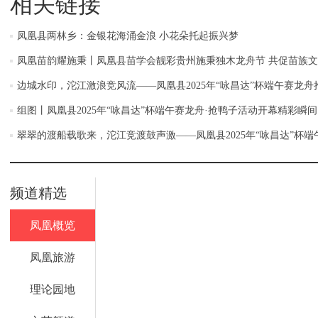
相关链接
凤凰县两林乡：金银花海涌金浪 小花朵托起振兴梦
凤凰苗韵耀施秉丨凤凰县苗学会靓彩贵州施秉独木龙舟节 共促苗族
边城水印，沱江激浪竞风流——凤凰县2025年“咏昌达”杯端午赛龙
组图丨凤凰县2025年“咏昌达”杯端午赛龙舟·抢鸭子活动开幕精彩瞬间
翠翠的渡船载歌来，沱江竞渡鼓声激——凤凰县2025年“咏昌达”杯
频道精选
凤凰概览
凤凰旅游
理论园地