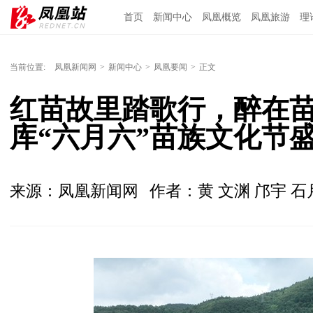
首页
新闻中心
凤凰概览
凤凰旅游
理
当前位置:
凤凰新闻网
>
新闻中心
>
凤凰要闻
>
正文
红苗故里踏歌行，醉在苗
库“六月六”苗族文化节
来源：凤凰新闻网
作者：黄 文渊 邝宇 石