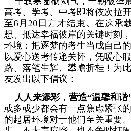
十载寒窗砺剑气，一朝破壁展
高考、学考、中考即将依次拉开序
至6月20日方才结束。在这承载
想、抵达幸福彼岸的关键时刻
环境：把逐梦的考生当成自己
以爱心送考传递关怀，凭暖心
路、落笔生辉、攀蟾折桂！为
友发出以下倡议：
人人来添彩，营造“温馨和谐
或多或少都会有一点焦虑紧张
的起居环境对于他们至关重要
步，不大声喧哗、也不争吵打