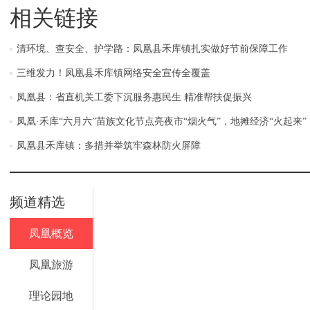
相关链接
清环境、查安全、护学路：凤凰县禾库镇扎实做好节前保障工作
三维发力！凤凰县禾库镇网络安全宣传全覆盖
凤凰县：省直机关工委下沉服务惠民生 精准帮扶促振兴
凤凰·禾库“六月六”苗族文化节点亮夜市“烟火气”，地摊经济“火起来”
凤凰县禾库镇：多措并举筑牢森林防火屏障
频道精选
凤凰概览
凤凰旅游
理论园地