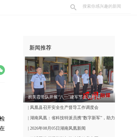
新闻推荐
易美霞带队开展“八一”建军节走访慰问
| 凤凰县召开安全生产督导工作调度会
检
| 湖南凤凰：省科技特派员携“数字新军”，助力
日在
凤凰文旅发展
| 2026年08月05日湖南凤凰新闻