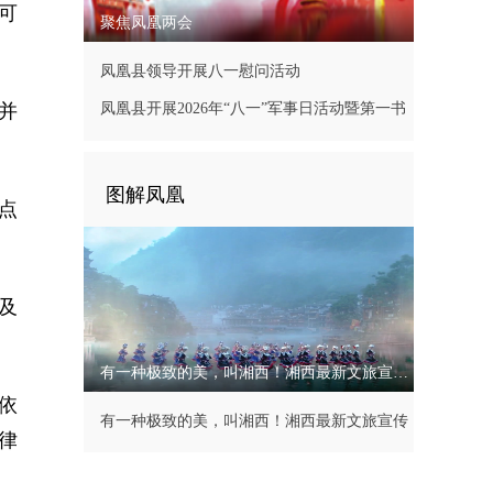
可
聚焦凤凰两会
凤凰县领导开展八一慰问活动
并
凤凰县开展2026年“八一”军事日活动暨第一书
记现场办公会
图解凤凰
点
及
有一种极致的美，叫湘西！湘西最新文旅宣传片
依
有一种极致的美，叫湘西！湘西最新文旅宣传
律
片