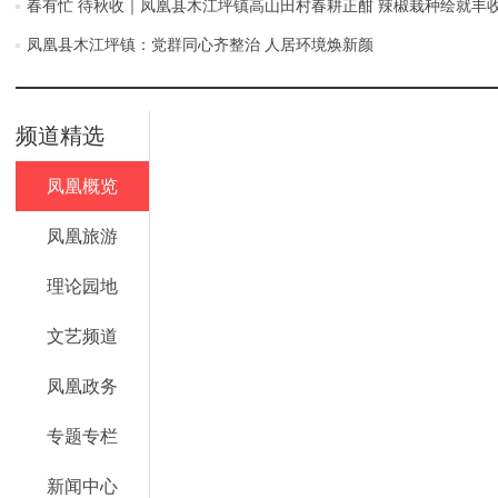
春有忙 待秋收｜凤凰县木江坪镇高山田村春耕正酣 辣椒栽种绘就丰
凤凰县木江坪镇：党群同心齐整治 人居环境焕新颜
频道精选
凤凰概览
凤凰旅游
理论园地
文艺频道
凤凰政务
专题专栏
新闻中心