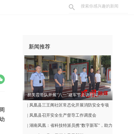
新闻推荐
易美霞带队开展“八一”建军节走访慰问
| 凤凰县三王阁社区常态化开展消防安全专项
周
巡查工作
| 凤凰县召开安全生产督导工作调度会
幼
| 湖南凤凰：省科技特派员携“数字新军”，助力