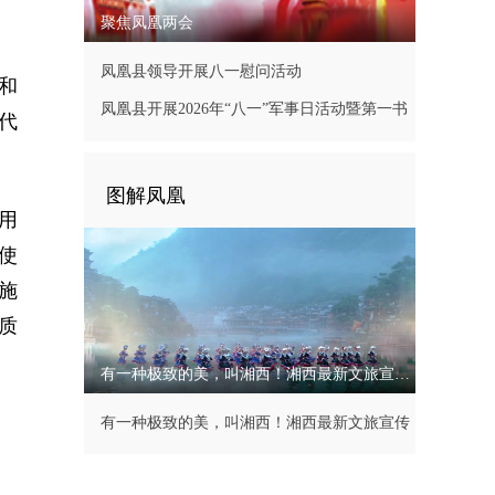
聚焦凤凰两会
凤凰县领导开展八一慰问活动
和
凤凰县开展2026年“八一”军事日活动暨第一书
代
记现场办公会
图解凤凰
用
使
施
质
有一种极致的美，叫湘西！湘西最新文旅宣传片
有一种极致的美，叫湘西！湘西最新文旅宣传
片