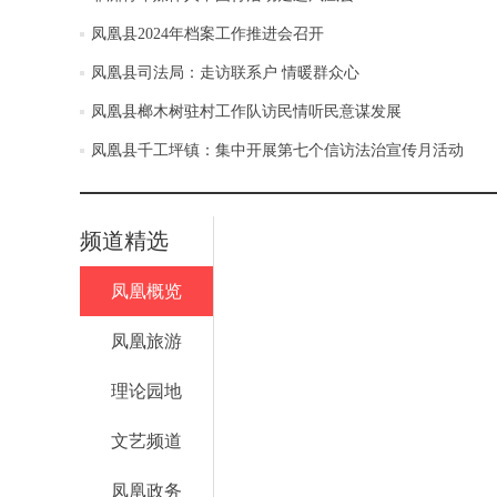
凤凰县2024年档案工作推进会召开
凤凰县司法局：走访联系户 情暖群众心
凤凰县榔木树驻村工作队访民情听民意谋发展
凤凰县千工坪镇：集中开展第七个信访法治宣传月活动
频道精选
凤凰概览
凤凰旅游
理论园地
文艺频道
凤凰政务