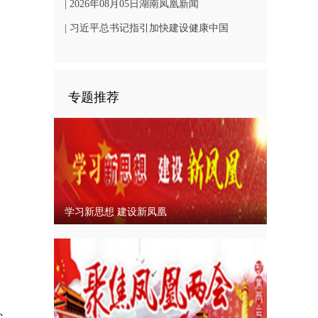
凤凰文旅发展
| 2026年08月05日湖南凤凰新闻
| 习近平总书记指引加快建设健康中国
专题推荐
学习新思想 建设新凤凰
、