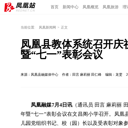
首页
新闻中心
凤凰概览
凤凰旅游
理
当前位置:
凤凰新闻网
>
正文
凤凰县教体系统召开庆祝
暨“七一”表彰会议
来源：凤凰县融媒体中心
作者：田言 麻莉丽 田仁峰
编辑：龙雯
2
凤凰融媒7月4日讯
（通讯员 田言 麻莉丽 
年暨“七一”表彰会议在文昌阁小学召开。凤凰
儿园党组织书记、校（园）长以及受表彰对象