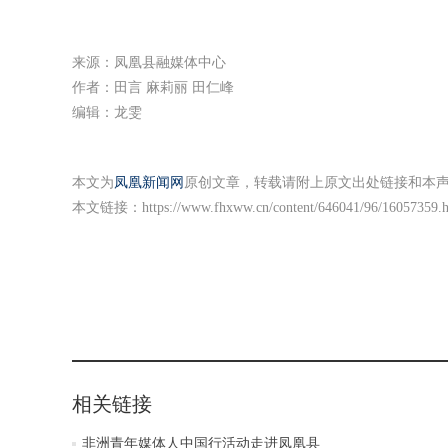
来源：凤凰县融媒体中心
作者：田言 麻莉丽 田仁峰
编辑：龙雯
本文为
凤凰新闻网
原创文章，转载请附上原文出处链接和本
本文链接：
https://www.fhxww.cn/content/646041/96/16057359.
相关链接
非洲青年媒体人中国行活动走进凤凰县