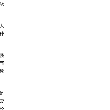
溉
大
种
强
面
续
是
套
经