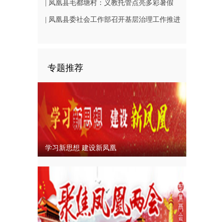
（B1402-3）
相凤凰古城从文广场
| 凤凰县毛都塘村：义教托管点亮多彩暑假
| 凤凰县委社会工作部召开基层治理工作推进
会
专题推荐
学习新思想 建设新凤凰