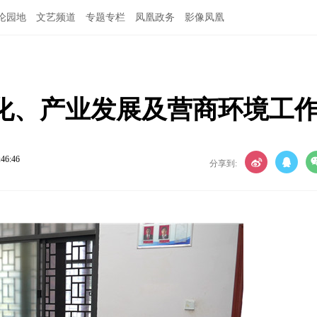
论园地
文艺频道
专题专栏
凤凰政务
影像凤凰
化、产业发展及营商环境工
:46:46
分享到: