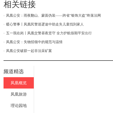
相关链接
凤凰公安：雨夜翻山、蒙面伪装——跨省“银饰大盗”终落法网
暖心警事丨凤凰民警巡逻途中助走失儿童找到家人
五一我在岗丨凤凰交警昼夜坚守 全力护航假期平安出行
凤凰公安：失物招领中的规范与温情
凤凰公安破获一起非法采矿案
频道精选
凤凰概览
凤凰旅游
理论园地