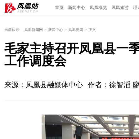
首页
新闻中心
凤凰概览
凤凰旅游
理
当前位置:
凤凰新闻网
>
新闻中心
>
凤凰要闻
>
正文
毛家主持召开凤凰县一
工作调度会
来源：凤凰县融媒体中心
作者：徐智滔 