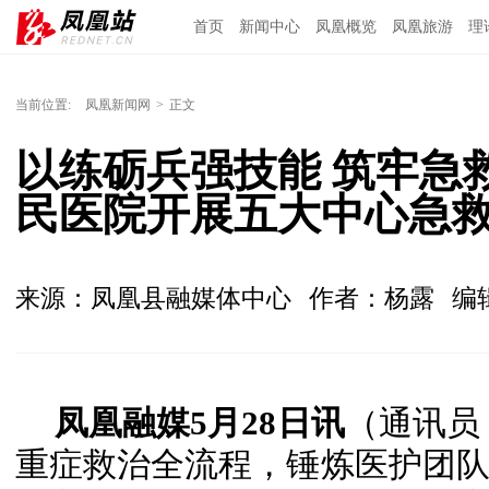
首页
新闻中心
凤凰概览
凤凰旅游
理
当前位置:
凤凰新闻网
>
正文
以练砺兵强技能 筑牢急
民医院开展五大中心急
来源：凤凰县融媒体中心
作者：杨露
编
凤凰融媒5月28日讯
（通讯员
重症救治全流程，锤炼医护团