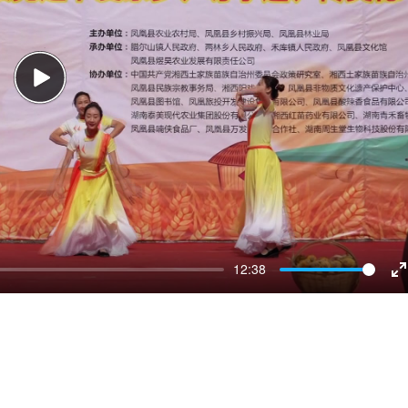
Play
12:38
E
f