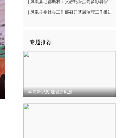
（B1402-3）
相凤凰古城从文广场
| 凤凰县毛都塘村：义教托管点亮多彩暑假
| 凤凰县委社会工作部召开基层治理工作推进
会
专题推荐
学习新思想 建设新凤凰
nter
ullscreen