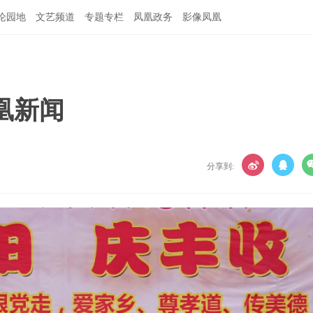
论园地
文艺频道
专题专栏
凤凰政务
影像凤凰
凤凰新闻
分享到: