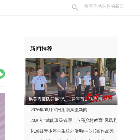
新闻推荐
易美霞带队开展“八一”建军节走访慰问
| 2026年08月07日湖南凤凰新闻
| 2026年“赋能班级管理，点亮乡村教育”凤凰县
中小学骨干班主任国培计划开班仪式顺利举行
| 凤凰县青少年学生校外活动中心书画作品亮