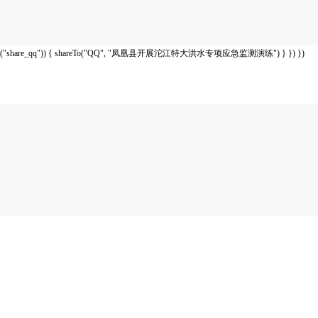
("share_qq")) { shareTo("QQ", "凤凰县开展沱江特大洪水专项应急监测演练") } }) })