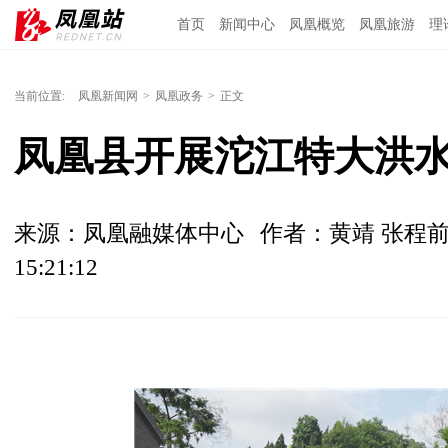
首页
新闻中心
凤凰概览
凤凰旅游
理
当前位置:
凤凰新闻网
>
凤凰政务
>
正文
凤凰县开展沱江特大洪
来源：凤凰融媒体中心
作者：黄靖 张程前
15:21:12