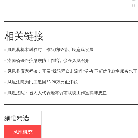
0
相关链接
凤凰县榔木树驻村工作队访民情听民意谋发展
湖南省铁路护路联防工作培训会在凤凰召开
凤凰县廖家桥镇：开展“我陪群众走流程”活动 不断优化政务服务水平
凤凰法院为民工追回35.28万元血汗钱
凤凰法院：省人大代表隆琴诉前联调工作室揭牌成立
频道精选
凤凰概览