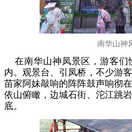
南华山神
在南华山神凤景区，游客们
内。观景台、引凤桥，不少游
苗家阿妹敲响的阵阵鼓声响彻
依山俯瞰，边城石街、沱江跳
底。