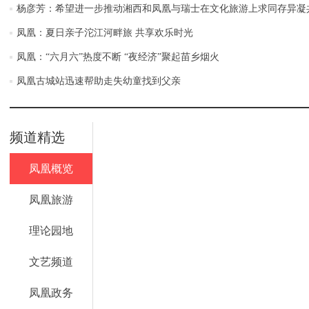
杨彦芳：希望进一步推动湘西和凤凰与瑞士在文化旅游上求同存异凝
凤凰：夏日亲子沱江河畔旅 共享欢乐时光
凤凰：“六月六”热度不断 “夜经济”聚起苗乡烟火
凤凰古城站迅速帮助走失幼童找到父亲
频道精选
凤凰概览
凤凰旅游
理论园地
文艺频道
凤凰政务