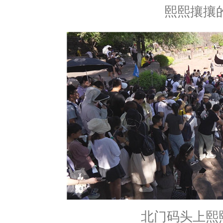
熙熙攘攘
北门码头上熙