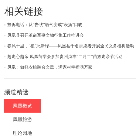
相关链接
投诉电话：从“告状”语气变成“表扬”口吻
凤凰县召开革命军事文物征集工作推进会
春风十里，“植”此新绿——凤凰县千名志愿者开展全民义务植树活动
越走心越亲 凤凰苗学会参加贵州贞丰“二月二”苗族走亲节活动
凤凰：做好农旅融合文章，满家村幸福满万家
频道精选
凤凰概览
凤凰旅游
理论园地