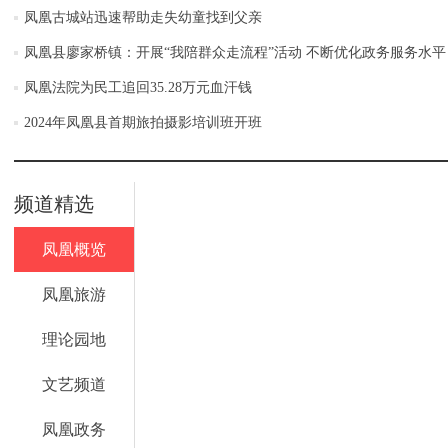
凤凰古城站迅速帮助走失幼童找到父亲
凤凰县廖家桥镇：开展“我陪群众走流程”活动 不断优化政务服务水平
凤凰法院为民工追回35.28万元血汗钱
2024年凤凰县首期旅拍摄影培训班开班
频道精选
凤凰概览
凤凰旅游
理论园地
文艺频道
凤凰政务