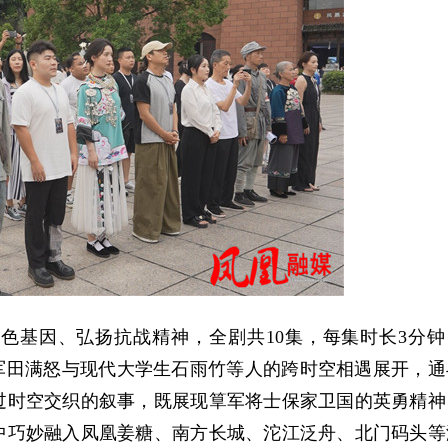
红色基因、弘扬抗战精神，
全剧共10集，每集时长3分钟
军田满怒与现代大学生石雨竹等人的跨时空相遇展开，通
过时空交织的叙事，既展现筸军将士保家卫国的英勇精神
中巧妙融入凤凰姜糖、南方长城、沱江泛舟、北门码头等