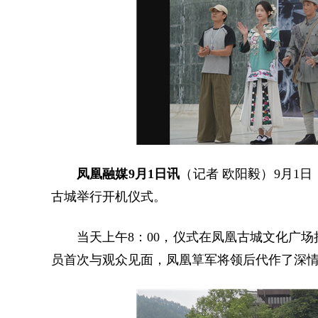
凤凰融媒9月1日讯
（记者 欧阳毅）9月1
古城举行开机仪式。
当天上午8：00，仪式在凤凰古城文化广
员首次
与观众见面，凤凰
筸军将领后代作了深