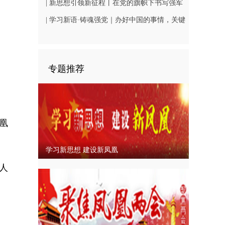
论
| 新思想引领新征程丨在党的旗帜下书写强军
兴军新荣光
| 学习新语·铸魂强党｜办好中国的事情，关键
在党
专题推荐
凰
学习新思想 建设新凤凰
人