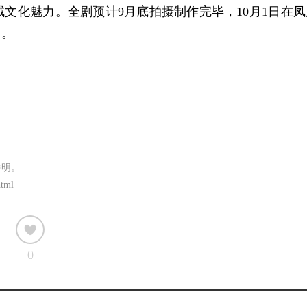
域文化魅力。
全剧预计9月底
拍摄制作完毕
，10月1日在
出。
声明。
html
0