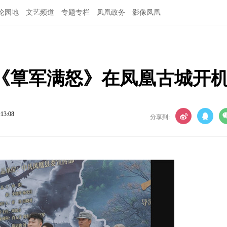
论园地
文艺频道
专题专栏
凤凰政务
影像凤凰
《筸军满怒》在凤凰古城开
:13:08
分享到: