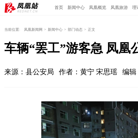
首页
新闻中心
凤凰概览
凤凰旅游
理
当前位置:
凤凰新闻网
>
新闻中心
>
部门动态
>
正文
车辆“罢工”游客急 凤
来源：县公安局
作者：黄宁 宋思瑶
编辑