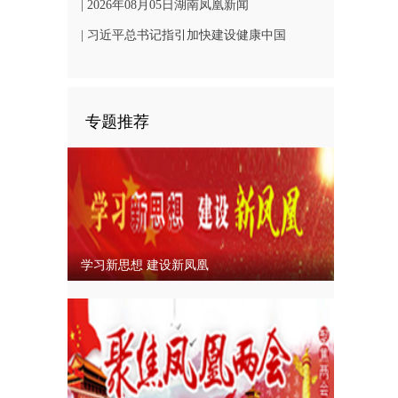
凤凰文旅发展
| 2026年08月05日湖南凤凰新闻
| 习近平总书记指引加快建设健康中国
专题推荐
学习新思想 建设新凤凰