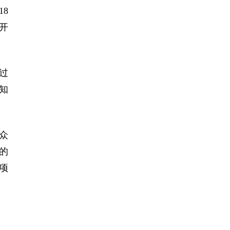
18
开
过
知
众
的
项