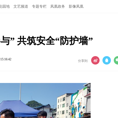
论园地
文艺频道
专题专栏
凤凰政务
影像凤凰
与” 共筑安全“防护墙”
 15:16:42
分享到: