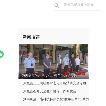
新闻推荐
易美霞带队开展“八一”建军节走访慰问
| 凤凰县三王阁社区常态化开展消防安全专项
巡查工作
| 凤凰县召开安全生产督导工作调度会
| 湖南凤凰：省科技特派员携“数字新军”，助力