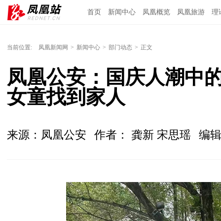
首页
新闻中心
凤凰概览
凤凰旅游
理
当前位置:
凤凰新闻网
>
新闻中心
>
部门动态
>
正文
凤凰公安：国庆人潮中的
女童找到家人
来源：凤凰公安
作者： 龚新 宋思瑶
编