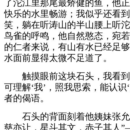
了沱江里那尾最矫健的鱼，他正
快乐的水里畅游；我似乎还看到
笑，躺在听涛山的半山腰上听沱
鸟雀的呼鸣，他自然憨态，宛若
的仁者来说，有山有水已经足够
水面前显得太微不足道了。
触摸眼前这块石头，我看到它
可理解‘我’，照我思索，能认识
者的偈语。
石头的背面刻着他姨妹张允和
慈亦让，星斗其文，赤子其人”