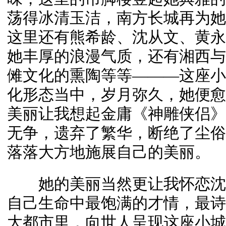
荡得冰清玉洁，南方长城再为她
这里还有熊希龄、沈从文、黄永
她丰厚的浪漫气质，还有湘西与
傩文化的熏陶等等———这座小
化形态当中，岁月弥久，她便愈
美丽让我想起金庸《神雕侠侣》
无争，遗弃了繁华，断绝了尘俗
落落大方地施展自己的美丽。
她的美丽当然更让我怀恋沈
自己生命中最饱满的才情，最诗
大都市里，向世人呈现这座小城