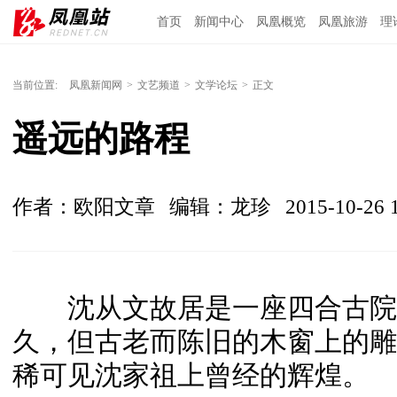
首页
新闻中心
凤凰概览
凤凰旅游
理
当前位置:
凤凰新闻网
>
文艺频道
>
文学论坛
>
正文
遥远的路程
作者：欧阳文章
编辑：龙珍
2015-10-26 
沈从文故居是一座四合古院
久，但古老而陈旧的木窗上的雕
稀可见沈家祖上曾经的辉煌。