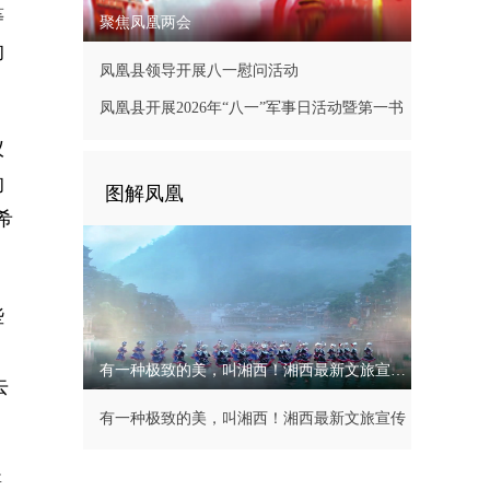
等
聚焦凤凰两会
的
凤凰县领导开展八一慰问活动
凤凰县开展2026年“八一”军事日活动暨第一书
记现场办公会
仪
的
图解凤凰
希
些
有一种极致的美，叫湘西！湘西最新文旅宣传片
去
有一种极致的美，叫湘西！湘西最新文旅宣传
片
蹑