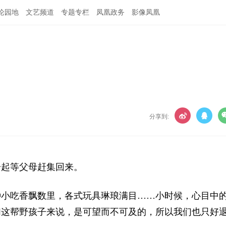
论园地
文艺频道
专题专栏
凤凰政务
影像凤凰
分享到:
起等父母赶集回来。
小吃香飘数里，各式玩具琳琅满目……小时候，心目中
们这帮野孩子来说，是可望而不可及的，所以我们也只好