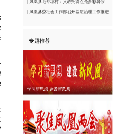
（B1402-3）
相凤凰古城从文广场
| 凤凰县毛都塘村：义教托管点亮多彩暑假
| 凤凰县委社会工作部召开基层治理工作推进
那
会
成
去
专题推荐
个
都
地
学习新思想 建设新凤凰
大
赶
程