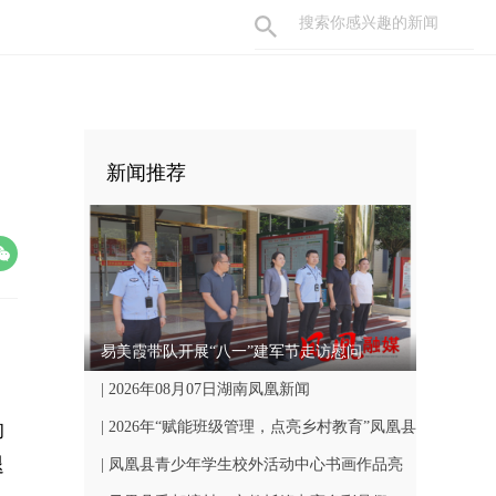
新闻推荐
易美霞带队开展“八一”建军节走访慰问
| 2026年08月07日湖南凤凰新闻
的
| 2026年“赋能班级管理，点亮乡村教育”凤凰县
退
中小学骨干班主任国培计划开班仪式顺利举行
| 凤凰县青少年学生校外活动中心书画作品亮