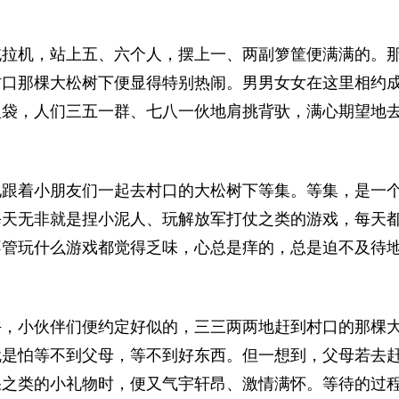
拉机，站上五、六个人，摆上一、两副箩筐便满满的。
村口那棵大松树下便显得特别热闹。男男女女在这里相约
入袋，人们三五一群、七八一伙地肩挑背驮，满心期望地
跟着小朋友们一起去村口的大松树下等集。等集，是一
每天无非就是捏小泥人、玩解放军打仗之类的游戏，每天
不管玩什么游戏都觉得乏味，心总是痒的，总是迫不及待
，小伙伴们便约定好似的，三三两两地赶到村口的那棵
就是怕等不到父母，等不到好东西。但一想到，父母若去
果之类的小礼物时，便又气宇轩昂、激情满怀。等待的过