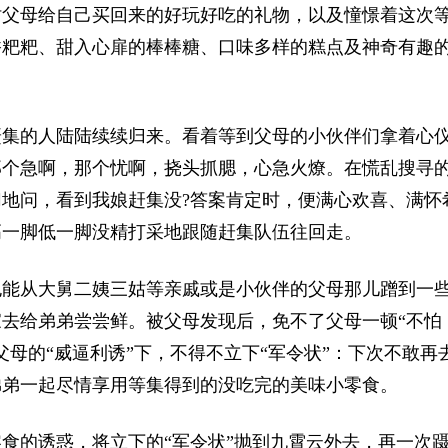
时父母给自己买回来的好玩好吃的礼物，以及憧憬着这次
香粑粑、甜入心扉的棒棒糖、口味多样的糕点及神奇有趣
集的人陆陆续续归来。看着等到父母的小伙伴们拿着心
那个急啊，那个忧啊，挠头抓腮，心急火燎。在慌乱搜寻
地问，看到我娘赶集没?答案肯定时，便满心欢喜、满怀
高一脚低一脚没精打采地跟随赶集队伍往回走。
能从大舅二姨三姑等亲戚或是小伙伴的父母那儿蹭到一
去给弟弟尝尝鲜。被父母发现后，免不了父母一顿“不怕
母的“威逼利诱”下，不得不立下“军令状”：下次不敢再
弟弟一起尽情享用等集得到的没吃完的美味小零食。
的诱惑，将立下的“军令状”抛到九霄云外去，再一次