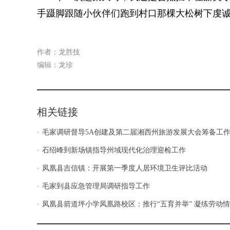
手蹑脚跟随小伙伴们跑到村口那棵大松树下虔
作者：龙胜技
编辑：龙珍
相关链接
毛家调研督导5A创建及第二届湘西州旅游发展大会筹备工
石绍峰到新场镇指导州域现代化治理迎检工作
凤凰县吉信镇：开展第一季度人居环境卫生评比活动
毛家到县应急管理局调研指导工作
凤凰县箭道坪小学凤凰路校区：推行“五育并举” 凝练劳动