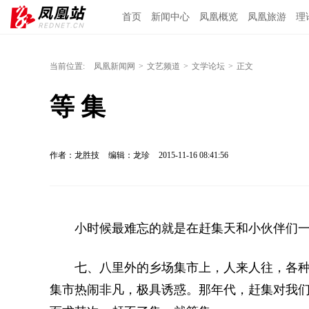
首页
新闻中心
凤凰概览
凤凰旅游
理
当前位置:
凤凰新闻网
>
文艺频道
>
文学论坛
>
正文
等 集
作者：龙胜技
编辑：龙珍
2015-11-16 08:41:56
小时候最难忘的就是在赶集天和小伙伴们一
七、八里外的乡场集市上，人来人往，各种
集市热闹非凡，极具诱惑。那年代，赶集对我