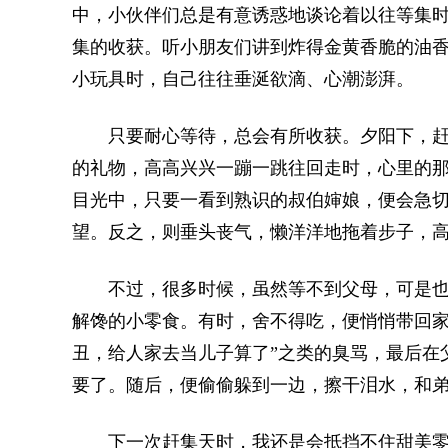
中，小伙伴们总是有意诱惑地谈论着以往等集
集的收获。听小朋友们讲到炸得金黄香脆的油
小玩具时，自己往往垂涎欲滴、心潮澎湃。
只要耐心等待，总会有所收获。夕阳下，赶
的礼物，高高兴兴一蹦一跳往回走时，心里的
目光中，只要一看到熟识的叔伯婶娘，便会急切
望。反之，则垂头丧气，懒洋洋地拖着步子，
不过，很多时候，虽然等不到父母，可是也
解馋的小零食。有时，舍不得吃，便悄悄带回家
丑，给人家去当儿子算了”之类的臭骂，最后在父
要了。随后，便偷偷躲到一边，擦干泪水，和
下一次赶集天时，我还是会抵挡不住甜美零食