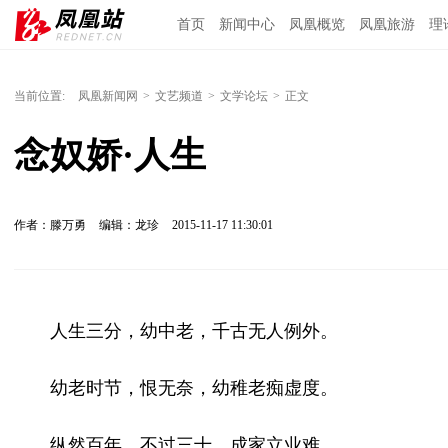
首页
新闻中心
凤凰概览
凤凰旅游
理
当前位置:
凤凰新闻网
>
文艺频道
>
文学论坛
>
正文
念奴娇·人生
作者：滕万勇
编辑：龙珍
2015-11-17 11:30:01
人生三分，幼中老，千古无人例外。
幼老时节，恨无奈，幼稚老痴虚度。
纵然百年，不过三十，成家立业难。