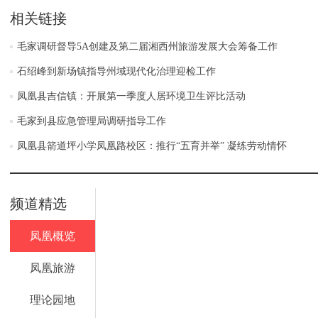
相关链接
毛家调研督导5A创建及第二届湘西州旅游发展大会筹备工作
石绍峰到新场镇指导州域现代化治理迎检工作
凤凰县吉信镇：开展第一季度人居环境卫生评比活动
毛家到县应急管理局调研指导工作
凤凰县箭道坪小学凤凰路校区：推行“五育并举” 凝练劳动情怀
频道精选
凤凰概览
凤凰旅游
理论园地