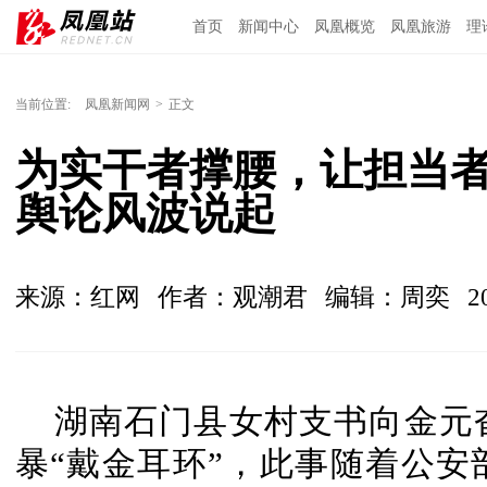
首页
新闻中心
凤凰概览
凤凰旅游
理
当前位置:
凤凰新闻网
>
正文
为实干者撑腰，让担当
舆论风波说起
来源：红网
作者：观潮君
编辑：周奕
2
湖南石门县
女村支书向金元
暴“戴金耳环”，此事随着公