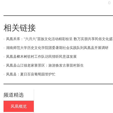
0
相关链接
凤凰禾库：“六月六”苗族文化活动精彩纷呈 数万宾朋共享民俗文化盛
湖南师范大学历史文化学院团委暑期社会实践队到凤凰县开展调研
凤凰县榔木树驻村工作队访民情听民意谋发展
凤凰县山江镇老家寨景区：旅游焕发古寨苗村新生
凤凰县：夏日百亩葡萄园管护忙
频道精选
凤凰概览