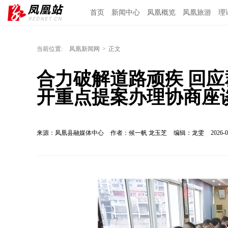
首页
新闻中心
凤凰概览
凤凰旅游
理
当前位置:
凤凰新闻网
>
正文
合力破解道路顽疾 回应
开重点提案办理协商座
来源：凤凰县融媒体中心
作者：候一帆 龙玉芝
编辑：龙雯
2026-0