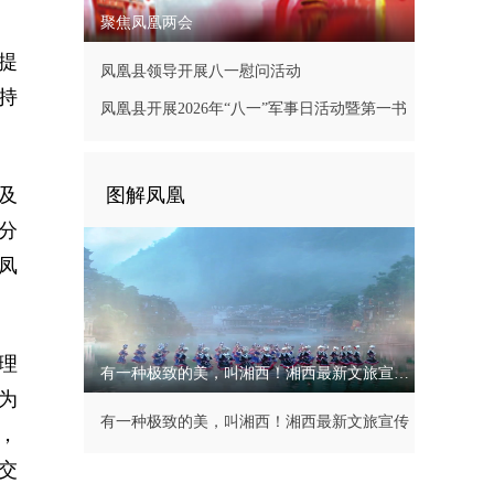
聚焦凤凰两会
提
凤凰县领导开展八一慰问活动
持
凤凰县开展2026年“八一”军事日活动暨第一书
记现场办公会
及
图解凤凰
分
凤
理
有一种极致的美，叫湘西！湘西最新文旅宣传片
为
有一种极致的美，叫湘西！湘西最新文旅宣传
，
片
交