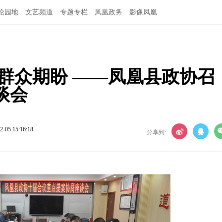
论园地
文艺频道
专题专栏
凤凰政务
影像凤凰
群众期盼 ——凤凰县政协召
谈会
2-05 15:16:18
分享到: