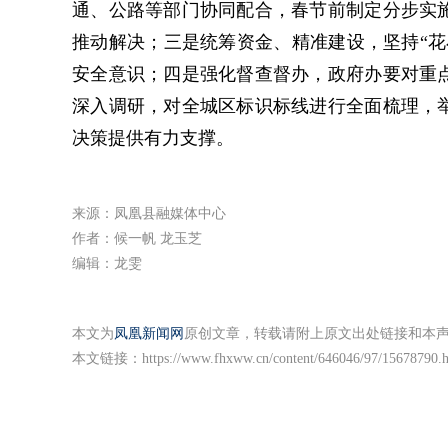
通、公路等部门协同配合，春节前制定分步实
推动解决；三是统筹资金、精准建设，坚持“花
安全意识；四是强化督查督办，政府办要对重
深入调研，对全城区标识标线进行全面梳理，
决策提供有力支撑。
来源：凤凰县融媒体中心
作者：候一帆 龙玉芝
编辑：龙雯
本文为
凤凰新闻网
原创文章，转载请附上原文出处链接和本
本文链接：
https://www.fhxww.cn/content/646046/97/15678790.