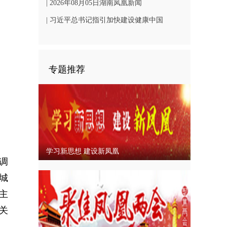
凤凰文旅发展
| 2026年08月05日湖南凤凰新闻
| 习近平总书记指引加快建设健康中国
专题推荐
学习新思想 建设新凤凰
调
城
主
关