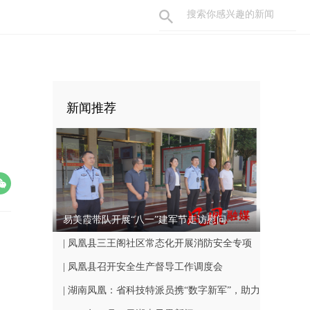
新闻推荐
易美霞带队开展“八一”建军节走访慰问
| 凤凰县三王阁社区常态化开展消防安全专项
巡查工作
| 凤凰县召开安全生产督导工作调度会
| 湖南凤凰：省科技特派员携“数字新军”，助力