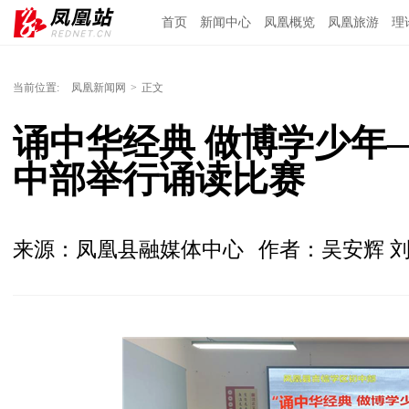
首页
新闻中心
凤凰概览
凤凰旅游
理
当前位置:
凤凰新闻网
>
正文
诵中华经典 做博学少年
中部举行诵读比赛
来源：凤凰县融媒体中心
作者：吴安辉 