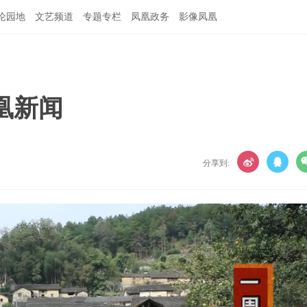
论园地
文艺频道
专题专栏
凤凰政务
影像凤凰
凤凰新闻
分享到: