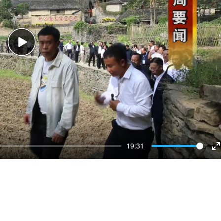
Play
19:31
E
f