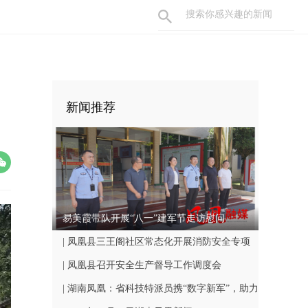
新闻推荐
易美霞带队开展“八一”建军节走访慰问
| 凤凰县三王阁社区常态化开展消防安全专项
巡查工作
| 凤凰县召开安全生产督导工作调度会
| 湖南凤凰：省科技特派员携“数字新军”，助力