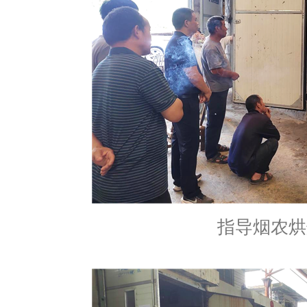
指导烟农烘