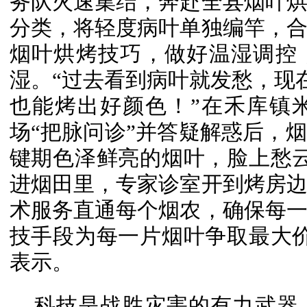
务队火速集结，奔赴全县烟叶
分类，将轻度病叶单独编竿，
烟叶烘烤技巧，做好温湿调控
湿。“过去看到病叶就发愁，现在
也能烤出好颜色！”在禾库镇
场“把脉问诊”并答疑解惑后，
键期色泽鲜亮的烟叶，脸上愁
进烟田里，专家诊室开到烤房
术服务直通每个烟农，确保每
技手段为每一片烟叶争取最大
表示。
科技是战胜灾害的有力武器