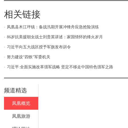
相关链接
凤凰县木江坪镇：备战汛期开展冲锋舟应急抢险演练
86岁抗美援朝女战士刘贵英讲述：家国情怀的烽火岁月
习近平向五大战区授予军旗发布训令
努力建设“四铁”军委机关
习近平:全面实施改革强军战略 坚定不移走中国特色强军之路
频道精选
凤凰概览
凤凰旅游