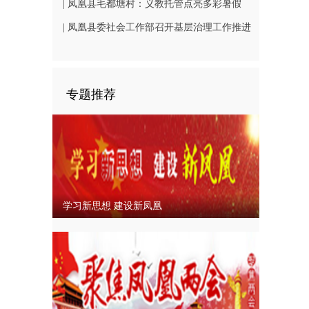
（B1402-3）
相凤凰古城从文广场
| 凤凰县毛都塘村：义教托管点亮多彩暑假
| 凤凰县委社会工作部召开基层治理工作推进
会
专题推荐
学习新思想 建设新凤凰