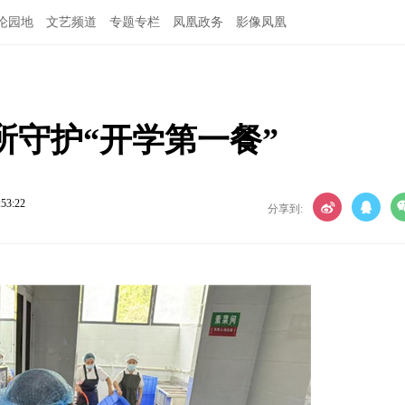
论园地
文艺频道
专题专栏
凤凰政务
影像凤凰
所守护“开学第一餐”
:53:22
分享到: