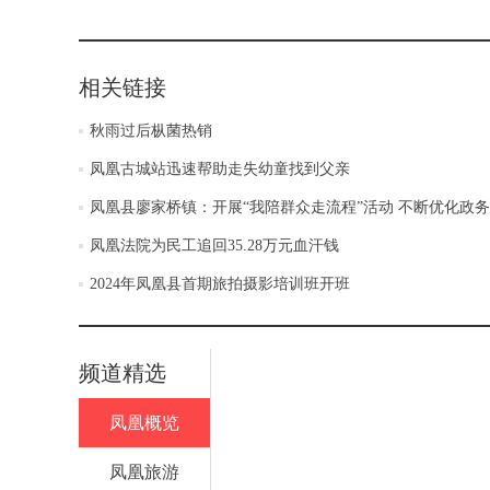
相关链接
秋雨过后枞菌热销
凤凰古城站迅速帮助走失幼童找到父亲
凤凰县廖家桥镇：开展“我陪群众走流程”活动 不断优化政
凤凰法院为民工追回35.28万元血汗钱
2024年凤凰县首期旅拍摄影培训班开班
频道精选
凤凰概览
凤凰旅游