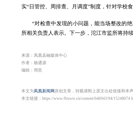
实“日管控、周排查、月调度”制度，针对学校
“对检查中发现的小问题，能当场整改的绝
所相关负责人表示。下一步，沱江市监所将持
来源：凤凰县融媒体中心
作者：杨通源
编辑：周奕
本文为
凤凰新闻网
原创文章，转载请附上原文出处链接和本
本文链接：
https://www.fhxww.cn/content/646943/94/15248074.