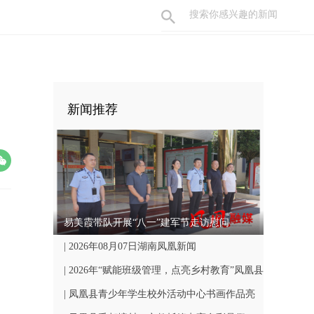
新闻推荐
易美霞带队开展“八一”建军节走访慰问
| 2026年08月07日湖南凤凰新闻
| 2026年“赋能班级管理，点亮乡村教育”凤凰县
中小学骨干班主任国培计划开班仪式顺利举行
| 凤凰县青少年学生校外活动中心书画作品亮