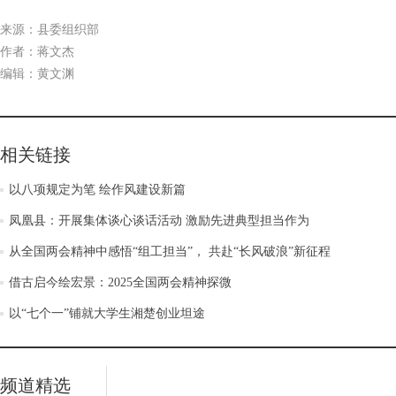
来源：县委组织部
作者：蒋文杰
编辑：黄文渊
相关链接
以八项规定为笔 绘作风建设新篇
凤凰县：开展集体谈心谈话活动 激励先进典型担当作为
从全国两会精神中感悟“组工担当”， 共赴“长风破浪”新征程
借古启今绘宏景：2025全国两会精神探微
以“七个一”铺就大学生湘楚创业坦途
频道精选