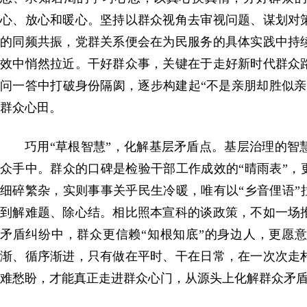
心、放心和暖心。坚持以群众视角去审视问题、谋划对
的同频共振，党群关系便会在为民服务的具体实践中持
效中悄然拉近。干好群众事，关键在于走好新时代群众
问一答中打破身份隔阂，逐步构建起“不是亲朋却胜似亲
群众心田。
巧用“草根智慧”，化解基层矛盾点。基层治理的智
众手中。群众的口碑是检验干部工作成效的“晴雨表”，
细碎繁杂，实则事事关乎民生冷暖，唯有以“乡音俚语”
到解难题、除心结。相比照本宣科的谈政策，不如一场
矛盾纠纷中，群众更信赖“知根知底”的身边人，更愿意
渐、循序渐进，只有做在平时、干在日常，在一次次走
难愁盼，才能真正走进群众心门，从源头上化解群众矛