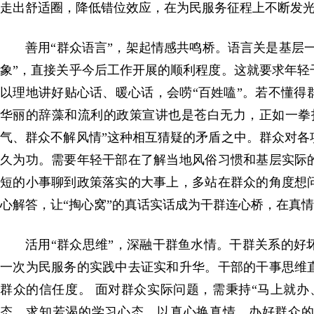
走出舒适圈，降低错位效应，在为民服务征程上不断发
善用“群众语言”，架起情感共鸣桥。语言关是基层一
象”，直接关乎今后工作开展的顺利程度。这就要求年轻
以理地讲好贴心话、暖心话，会唠“百姓嗑”。若不懂得
华丽的辞藻和流利的政策宣讲也是苍白无力，正如一拳
气、群众不解风情”这种相互猜疑的矛盾之中。群众对各
久为功。需要年轻干部在了解当地风俗习惯和基层实际
短的小事聊到政策落实的大事上，多站在群众的角度想
心解答，让“掏心窝”的真话实话成为干群连心桥，在真情
活用“群众思维”，深融干群鱼水情。干群关系的好
一次为民服务的实践中去证实和升华。干部的干事思维
群众的信任度。 面对群众实际问题，需秉持“马上就办
态、求知若渴的学习心态，以真心换真情，办好群众的