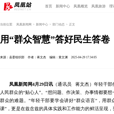
首页
新闻中心
凤凰概览
凤凰旅游
理
当前位置:
凤凰新闻网
>
新闻中心
>
部门动态
>
正文
用“群众智慧”答好民生答卷
来源：县委组织部
作者：蒋文杰
编辑：黄文渊
2025-04-29 17:34:05
凤凰新闻网4月29日讯
（通讯员 蒋文杰）年轻干部
人民群众的“贴心人”。“想问题、作决策、办事情都要
群众的难题。”年轻干部要学会讲好“群众语言”，用群
课”，更是在兹念兹的具体实践和工作能力的鲜活呈现，