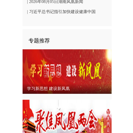
凤凰文旅发展
| 2026年08月05日湖南凤凰新闻
| 习近平总书记指引加快建设健康中国
专题推荐
学习新思想 建设新凤凰