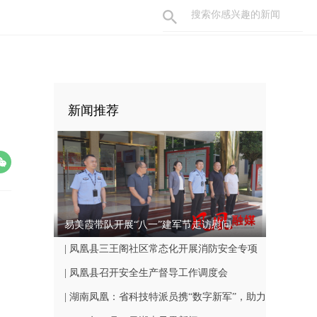
新闻推荐
易美霞带队开展“八一”建军节走访慰问
| 凤凰县三王阁社区常态化开展消防安全专项
巡查工作
| 凤凰县召开安全生产督导工作调度会
| 湖南凤凰：省科技特派员携“数字新军”，助力