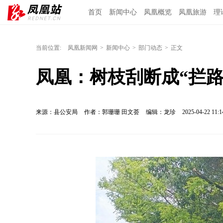
首页
新闻中心
凤凰概览
凤凰旅游
理
当前位置:
凤凰新闻网
>
新闻中心
>
部门动态
>
正文
凤凰：树枝刮断成“拦路
来源：县公安局
作者：郭珊珊 田文荟
编辑：龙珍
2025-04-22 11:1