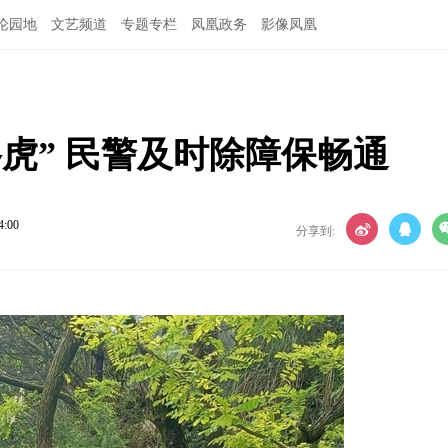
论园地
文艺频道
专题专栏
凤凰政务
影像凤凰
虎” 民警及时除障保畅通
4:00
分享到: