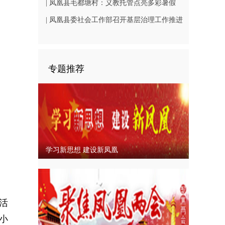
（B1402-3）
相凤凰古城从文广场
| 凤凰县毛都塘村：义教托管点亮多彩暑假
| 凤凰县委社会工作部召开基层治理工作推进
会
专题推荐
学习新思想 建设新凤凰
活
小