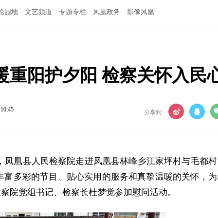
论园地
文艺频道
专题专栏
凤凰政务
影像凤凰
暖重阳护夕阳 检察关怀入民
:10:45
分享到:
日，凤凰县人民检察院走进凤凰县林峰乡江家坪村与毛都村
用丰富多彩的节目、贴心实用的服务和真挚温暖的关怀，为
检察院党组书记、检察长杜梦觉参加慰问活动。