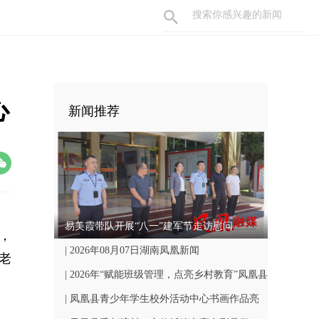
心
新闻推荐
易美霞带队开展“八一”建军节走访慰问
，
| 2026年08月07日湖南凤凰新闻
老
| 2026年“赋能班级管理，点亮乡村教育”凤凰县
中小学骨干班主任国培计划开班仪式顺利举行
| 凤凰县青少年学生校外活动中心书画作品亮