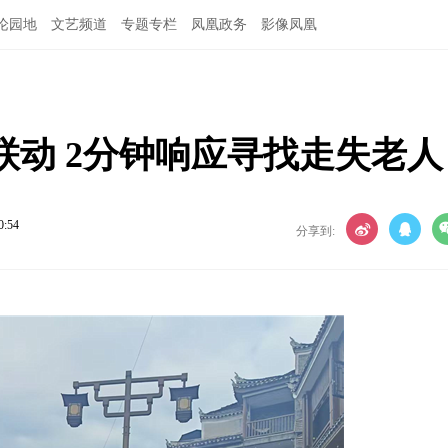
论园地
文艺频道
专题专栏
凤凰政务
影像凤凰
动 2分钟响应寻找走失老人
0:54
分享到: