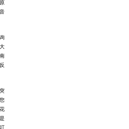
原
音
询
大
南
反
突
您
花
是
叮