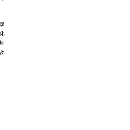
双
化
烟
及