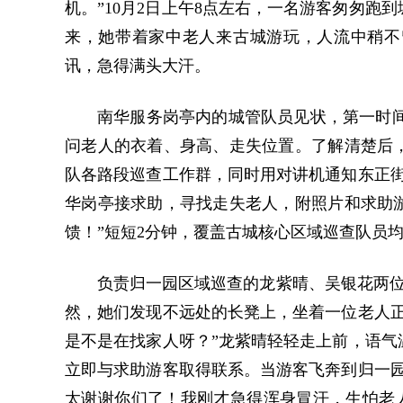
机。”10月2日上午8点左右，一名游客匆匆
来，她带着家中老人来古城游玩，人流中稍不
讯，急得满头大汗。
南华服务岗亭内的城管队员见状，第一时间
问老人的衣着、身高、走失位置。了解清楚后
队各路段巡查工作群，同时用对讲机通知东正街
华岗亭接求助，寻找走失老人，附照片和求助
馈！”短短2分钟，覆盖古城核心区域巡查队员均
负责归一园区域巡查的龙紫晴、吴银花两位
然，她们发现不远处的长凳上，坐着一位老人正
是不是在找家人呀？”龙紫晴轻轻走上前，语气
立即与求助游客取得联系。当游客飞奔到归一园
太谢谢你们了！我刚才急得浑身冒汗，生怕老人