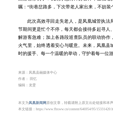
嘱：“街巷岔路多，下次带老人家出来，不妨装
此次高效寻回走失老人，是凤凰城管执法
节期间更是忙个不停，每天都会接待多起寻人
解游客急难；加上各路段巡查队员的联动协作，
火气里，始终透着安心与暖意。未来，凤凰县
时的援手、每一个温暖的举动，守护着每一位
来源：凤凰县融媒体中心
作者： 田忆
编辑：龙雯
本文为
凤凰新闻网
原创文章，转载请附上原文出处链接和本
本文链接：
https://www.fhxww.cn/content/646954/95/15331420.