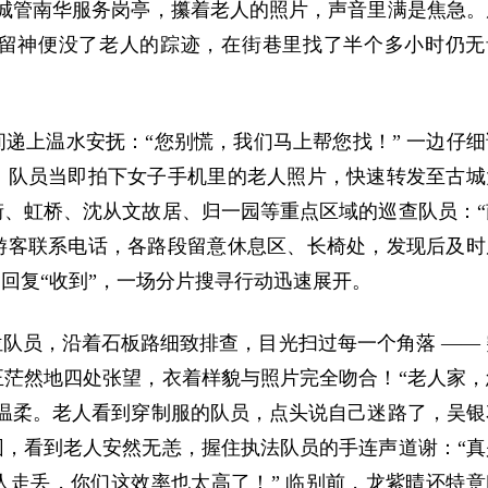
跑到城管南华服务岗亭，攥着老人的照片，声音里满是焦急。
留神便没了老人的踪迹，在街巷里找了半个多小时仍无
递上温水安抚：“您别慌，我们马上帮您找！” 一边仔细
，队员当即拍下女子手机里的老人照片，快速转发至古城
、虹桥、沈从文故居、归一园等重点区域的巡查队员：“
游客联系电话，各路段留意休息区、长椅处，发现后及时
回复“收到”，一场分片搜寻行动迅速展开。
队员，沿着石板路细致排查，目光扫过每一个角落 —— 
茫然地四处张望，衣着样貌与照片完全吻合！“老人家，
温柔。老人看到穿制服的队员，点头说自己迷路了，吴银
，看到老人安然无恙，握住执法队员的手连声道谢：“真
走丢，你们这效率也太高了！” 临别前，龙紫晴还特意