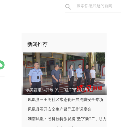
新闻推荐
易美霞带队开展“八一”建军节走访慰问
| 凤凰县三王阁社区常态化开展消防安全专项
巡查工作
| 凤凰县召开安全生产督导工作调度会
| 湖南凤凰：省科技特派员携“数字新军”，助力