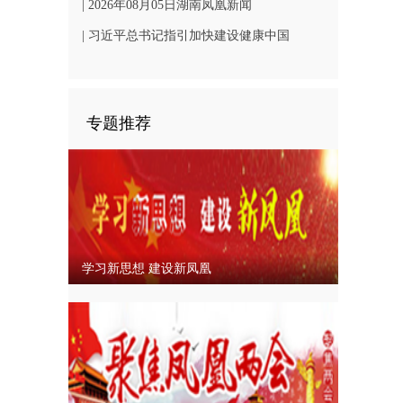
凤凰文旅发展
| 2026年08月05日湖南凤凰新闻
| 习近平总书记指引加快建设健康中国
专题推荐
学习新思想 建设新凤凰