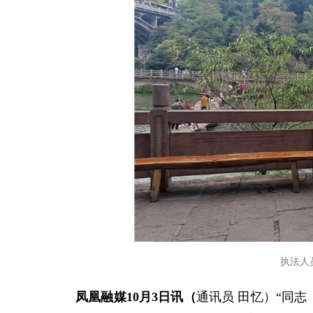
执法人
凤凰融媒10月3日讯（
通讯员 田忆）“同